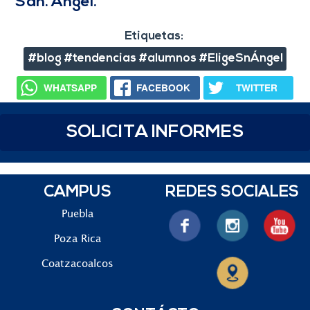
San. Ángel.
Etiquetas:
#blog #tendencias #alumnos #EligeSnÁngel
WHATSAPP
FACEBOOK
TWITTER
SOLICITA INFORMES
CAMPUS
REDES SOCIALES
Puebla
Poza Rica
Coatzacoalcos