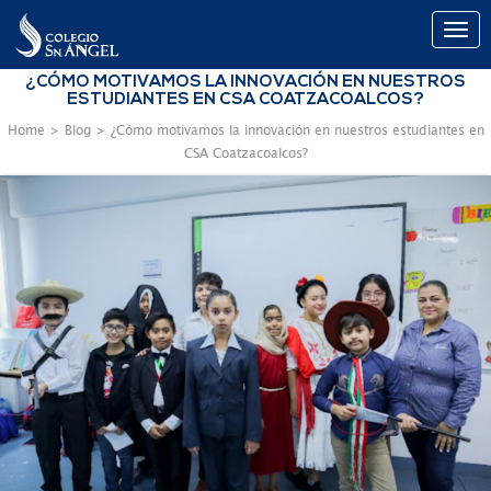
Togg
navi
Pasar
¿CÓMO MOTIVAMOS LA INNOVACIÓN EN NUESTROS
ESTUDIANTES EN CSA COATZACOALCOS?
al
contenido
Home
>
Blog
>
¿Cómo motivamos la innovación en nuestros estudiantes en
principal
CSA Coatzacoalcos?